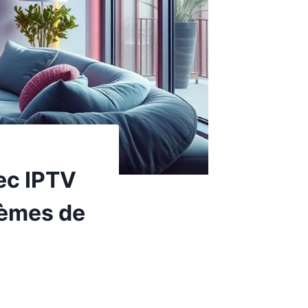
ec IPTV
lèmes de