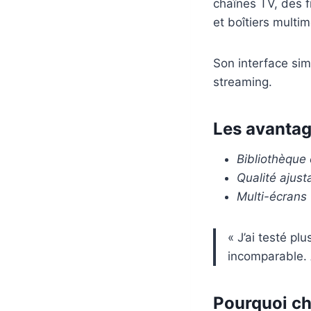
chaînes TV, des f
et boîtiers multi
Son interface sim
streaming.
Les avantag
Bibliothèque
Qualité ajust
Multi-écrans
« J’ai testé pl
incomparable. A
Pourquoi ch