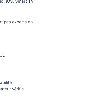
oid, iOS, Smart TV
nt pas experts en
VOD
abilité
ateur vérifié