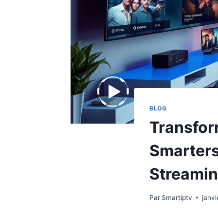
BLOG
Transfor
Smarters
Streami
Par
Smartiptv
janvi