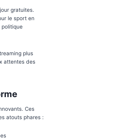
our gratuites.
ur le sport en
 politique
streaming plus
x attentes des
forme
innovants. Ces
es atouts phares :
nes