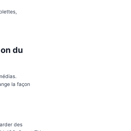
blettes,
ion du
médias.
ange la façon
garder des